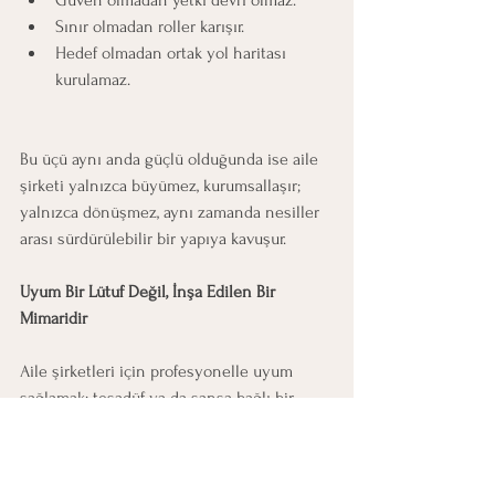
Güven olmadan yetki devri olmaz.
Sınır olmadan roller karışır.
Hedef olmadan ortak yol haritası 
kurulamaz.
Bu üçü aynı anda güçlü olduğunda ise aile 
şirketi yalnızca büyümez, kurumsallaşır; 
yalnızca dönüşmez, aynı zamanda nesiller 
arası sürdürülebilir bir yapıya kavuşur.
Uyum Bir Lütuf Değil, İnşa Edilen Bir 
Mimaridir
Aile şirketleri için profesyonelle uyum 
sağlamak; tesadüf ya da şansa bağlı bir 
süreç değildir.
Bu bir mimaridir.
Temeli güven, duvarları sınırlar, çatısı ise 