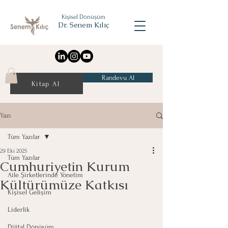
Kişisel Dönüşüm
Dr. Senem Kılıç
Randevu Al
Kitap Al
Yazı
Tüm Yazılar
29 Eki 2025
Tüm Yazılar
Cumhuriyetin Kurum
Aile Şirketlerinde Yönetim
Kültürümüze Katkısı
Kişisel Gelişim
Liderlik
Dijital Dönüşüm