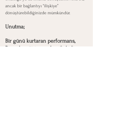
ancak bir bağlantıyı “ilişkiye” 
dönüştürebildiğinizde mümkündür.
Unutma;
Bir günü kurtaran performans,
Bir geleceği inşa eden ilişkidir.
Kişisel Gelişim
Hepsini Gör
Son Yazılar