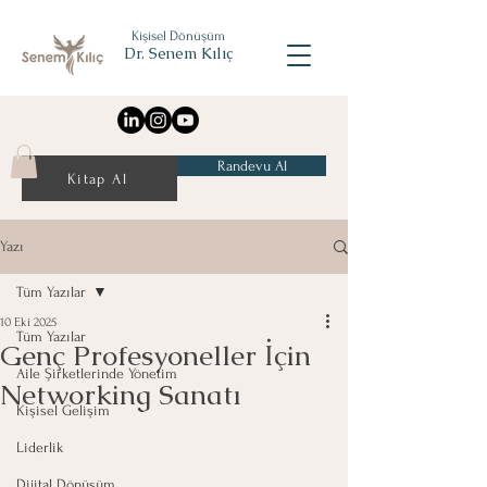
Kişisel Dönüşüm
Dr. Senem Kılıç
Randevu Al
Kitap Al
Yazı
Tüm Yazılar
10 Eki 2025
Tüm Yazılar
Genç Profesyoneller İçin
Aile Şirketlerinde Yönetim
Networking Sanatı
Kişisel Gelişim
Liderlik
Dijital Dönüşüm