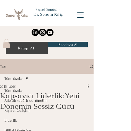
Kişisel Dönüşüm
Dr. Senem Kılıç
Randevu Al
Kitap Al
Yazı
Tüm Yazılar
20 Eki 2025
Tüm Yazılar
Kapsayıcı Liderlik:Yeni
Aile Şirketlerinde Yönetim
Dönemin Sessiz Gücü
Kişisel Gelişim
Liderlik
Dijital Dönüşüm