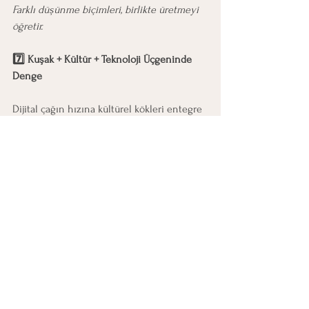
Farklı düşünme biçimleri, birlikte üretmeyi 
öğretir.
7️⃣ Kuşak + Kültür + Teknoloji Üçgeninde 
Denge
Dijital çağın hızına kültürel kökleri entegre 
etmek.
Teknolojiyi insan merkezli bir araç olarak 
kullanmak.
“Veriyle yöneten, değerle liderlik eden” bir 
anlayış kurmak.
Kapsayıcı lider, hem geçmişin değerini 
hem geleceğin kodlarını okur.
8️⃣ Katılımcı Karar Alma ve Kolektif Bilgelik
Karar süreçlerine farklı sesleri dahil etmek.