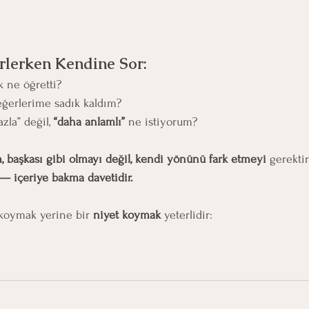
irlerken Kendine Sor:
k ne öğretti?
eğerlerime sadık kaldım?
zla” değil, 
“daha anlamlı”
 ne istiyorum?
im, başkası gibi olmayı değil, kendi yönünü fark etmeyi
 gerektiri
 — içeriye bakma davetidir.
koymak yerine bir 
niyet koymak
 yeterlidir: