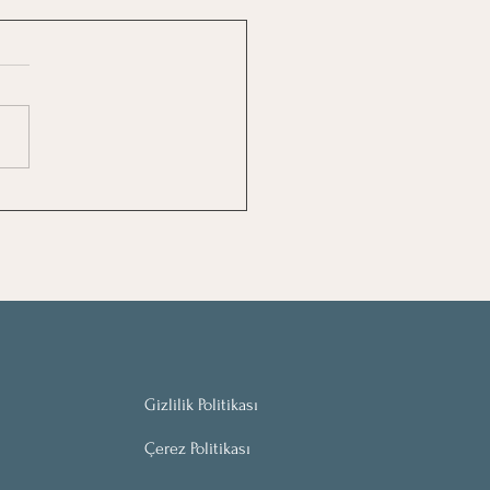
Danışmanla
şabilmenin Psikolojisi
Gizlilik Politikası
Çerez Politikası