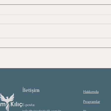
2026’ya Girerken: Stratejik
Bir 
İtiraf ve 10 Zor Soru
Çalı
İletişim
Hakkımda
Programlar
E-posta: