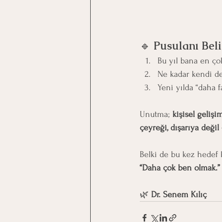
🔹 
Pusulanı Bel
Bu yıl bana en ço
Ne kadar kendi d
Yeni yılda “daha fa
Unutma; 
kişisel geliş
çeyreği, dışarıya değil
Belki de bu kez hedef 
“Daha çok ben olmak.”
🌿 
Dr. Senem Kılıç