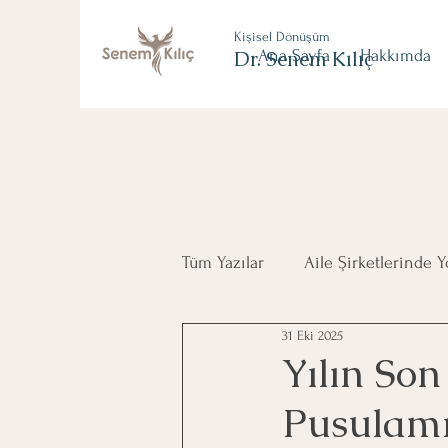
Kişisel Dönüşüm
Dr. Senem Kılıç
Ana Sayfa
Hakkımda
Tüm Yazılar
Aile Şirketlerinde 
31 Eki 2025
Kurumsal Yönetim
Yılın So
Pusulamı