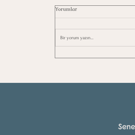
Yorumlar
Bir yorum yazın...
Hedef Yönetimi: Her Şeyi
Yapmak Değil, Doğru Şeye
Odaklanmak