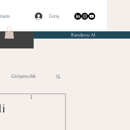
etişim
Giriş
Randevu Al
Girişimcilik
i