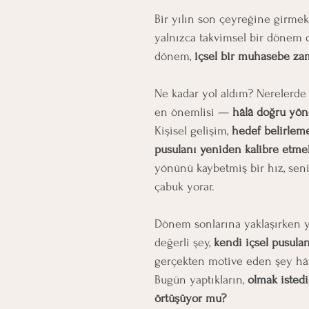
Bir yılın son çeyreğine girmek,
yalnızca takvimsel bir dönem d
dönem, 
içsel bir muhasebe zam
Ne kadar yol aldım? Nerelerde
en önemlisi — 
hâlâ doğru yö
Kişisel gelişim, 
hedef belirleme
pusulanı yeniden kalibre etmek
yönünü kaybetmiş bir hız, sen
çabuk yorar.
Dönem sonlarına yaklaşırken y
değerli şey, 
kendi içsel pusula
gerçekten motive eden şey hâl
Bugün yaptıkların, 
olmak istedi
örtüşüyor mu?