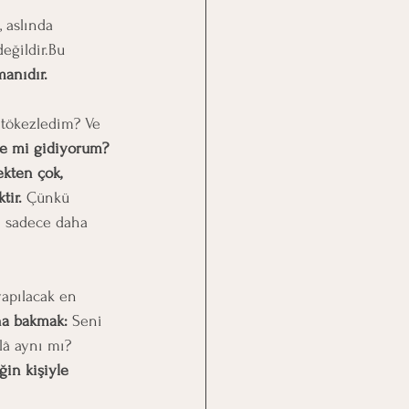
 aslında 
eğildir.Bu 
anıdır.
 tökezledim? Ve 
ne mi gidiyorum?
kten çok, 
tir. 
Çünkü 
i sadece daha 
apılacak en 
na bakmak: 
Seni 
â aynı mı? 
ğin kişiyle 