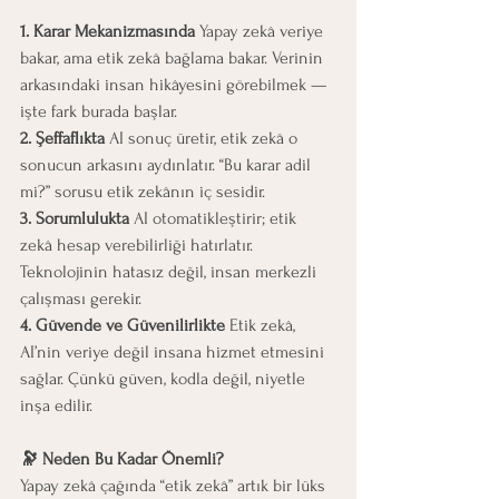
1. Karar Mekanizmasında 
Yapay zekâ veriye 
bakar, ama etik zekâ bağlama bakar. Verinin 
arkasındaki insan hikâyesini görebilmek — 
işte fark burada başlar.
2. Şeffaflıkta 
AI sonuç üretir, etik zekâ o 
sonucun arkasını aydınlatır. “Bu karar adil 
mi?” sorusu etik zekânın iç sesidir.
3. Sorumlulukta 
AI otomatikleştirir; etik 
zekâ hesap verebilirliği hatırlatır. 
Teknolojinin hatasız değil, insan merkezli 
çalışması gerekir.
4. Güvende ve Güvenilirlikte 
Etik zekâ, 
AI’nin veriye değil insana hizmet etmesini 
sağlar. Çünkü güven, kodla değil, niyetle 
inşa edilir.
🔭 Neden Bu Kadar Önemli?
Yapay zekâ çağında “etik zekâ” artık bir lüks 