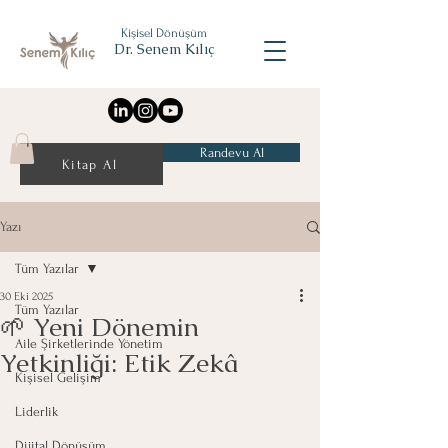
Kişisel Dönüşüm
Dr. Senem Kılıç
Randevu Al
Kitap Al
Yazı
Tüm Yazılar
30 Eki 2025
Tüm Yazılar
🌱 Yeni Dönemin
Aile Şirketlerinde Yönetim
Yetkinliği: Etik Zekâ
Kişisel Gelişim
Liderlik
Dijital Dönüşüm