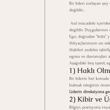
Bir lideri zorlayan şey
değildir…
 Asıl mücadele içeridedir: Ego ile ve çoğu zaman kişi kendisinin bu mücadelesinin farkında bile 
değildir. Duygularının 
Ego; doğrudan “kötü” ya
ihtiyaçlarımızın en es
ilişkileri zedeler, işbi
egosu ve davranışları 
Aşağıdaki beş işaret, 
1) Haklı Ol
Bir liderin her konuda 
bulmak isteğinin önün
Liderin direksiyona ge
2) Kibir ve Ü
Bilgiyi, pozisyonu vey