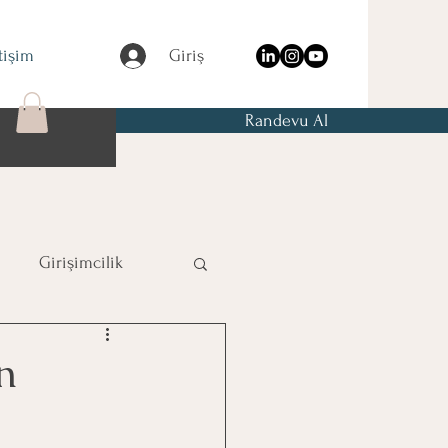
etişim
Giriş
Randevu Al
Girişimcilik
n