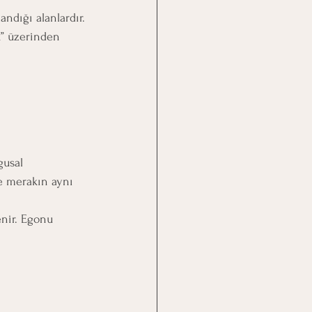
andığı alanlardır.
” üzerinden 
gusal 
e merakın aynı 
enir. Egonu 