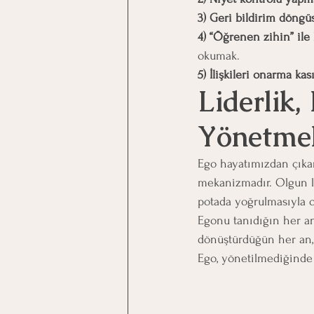
3) Geri bildirim döng
4) “Öğrenen zihin” ile
okumak.
5) İlişkileri onarma kası
Liderlik
Yönetmek
Ego hayatımızdan çıkar
mekanizmadır. Olgun li
potada yoğrulmasıyla o
Egonu tanıdığın her an,
dönüştürdüğün her an, 
Ego, yönetilmediğinde l