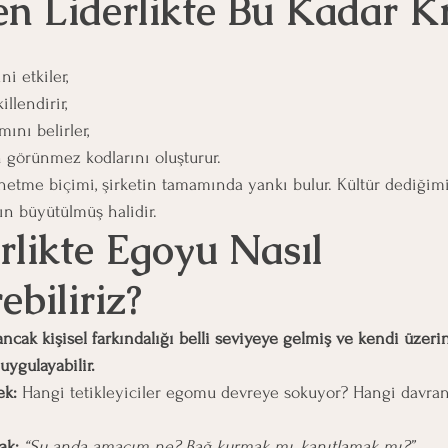
n Liderlikte Bu Kadar Kr
ni etkiler,
illendirir,
ını belirler,
görünmez kodlarını oluşturur.
netme biçimi, şirketin tamamında yankı bulur. Kültür dediğimiz
ın büyütülmüş halidir.
rlikte Egoyu Nasıl 
biliriz?
 ancak kişisel farkındalığı belli seviyeye gelmiş ve kendi üze
 uygulayabilir.
ek: 
Hangi tetikleyiciler egomu devreye sokuyor? Hangi davra
ak: 
“Şu anda amacım ne? Bağ kurmak mı, kanıtlamak mı?”