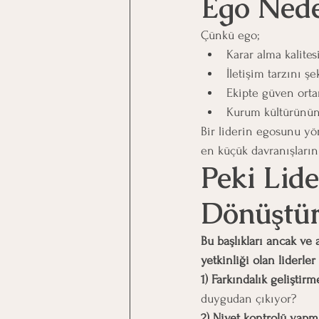
Ego Nede
Çünkü ego;
Karar alma kalitesi
İletişim tarzını şek
Ekipte güven ortam
Kurum kültürünün 
Bir liderin egosunu yö
en küçük davranışların
Peki Lide
Dönüştüre
Bu başlıkları ancak ve
yetkinliği olan liderler
1) Farkındalık geliştirm
duygudan çıkıyor?
2) Niyet kontrolü yapm