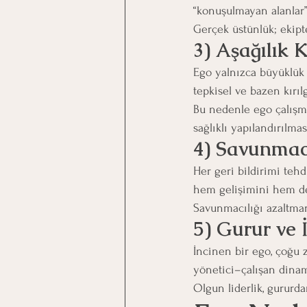
“konuşulmayan alanlar” 
Gerçek üstünlük; ekipt
3) Aşağılık 
Ego yalnızca büyüklük d
tepkisel ve bazen kırıl
Bu nedenle ego çalışma
sağlıklı yapılandırılmas
4) Savunmac
Her geri bildirimi tehd
hem gelişimini hem de il
Savunmacılığı azaltman
5) Gurur ve 
İncinen bir ego, çoğu 
yönetici–çalışan dinami
Olgun liderlik, gururda