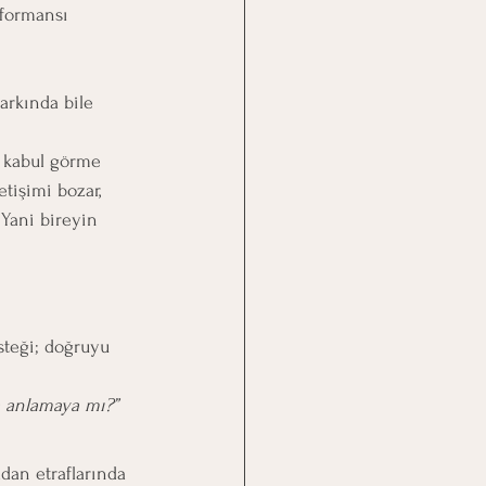
rformansı 
, kabul görme 
tişimi bozar, 
 Yani bireyin 
steği; doğruyu 
a anlamaya mı?”
dan etraflarında 