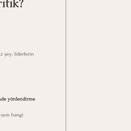
itik?
 şey; liderlerin 
rinde yönlendirme 
nışım hangi 