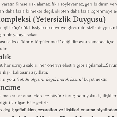
yaratır. Kimse risk alamaz, fikir söyleyemez, geri bildirim ver
en daha fazla bilmekte değil, ekipten daha fazla öğrenmeye aç
Kompleksi (Yetersizlik Duygusu)
eğil, küçüklük hissiyle de devreye girer.Yetersizlik duygusu; 
gan bir yapıya sokar.
sı sadece “kibrin törpülenmesi” değildir; aynı zamanda içsel
ıdır.
ılık
it, her soruyu saldırı, her öneriyi eleştiri gibi algılamak…Savun
işki kalitesini zayıflatır.
ın yolu, 
“tehdit algısını değil, merak kasını”
 büyütmektir.
İncime
zaman susar ama içten içe büyür. Gurur; hem yakın iş ilişkile
ğini kırılgan hâle getirir.
n değil; 
şeffaflıktan, cesaretten ve ilişkileri onarma niyetinde