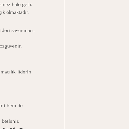
emez hale gelir.
ık olmaktadır.
lideri savunmacı, 
 özgüvenin 
macılık, liderin 
rini hem de 
n
 beslenir.