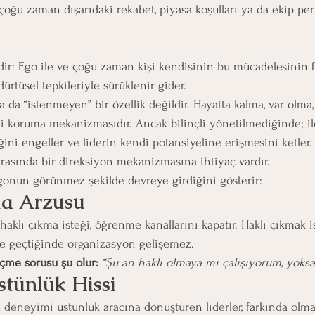
 çoğu zaman dışarıdaki rekabet, piyasa koşulları ya da ekip pe
dürtüsel tepkileriyle sürüklenir gider.
 da “istenmeyen” bir özellik değildir. Hayatta kalma, var olma
ki koruma mekanizmasıdır. Ancak bilinçli yönetilmediğinde; ile
rliğini engeller ve liderin kendi potansiyeline erişmesini ketler.
arasında bir direksiyon mekanizmasına ihtiyaç vardır.
egonun görünmez şekilde devreye girdiğini gösterir:
ma Arzusu
haklı çıkma isteği, öğrenme kanallarını kapatır. Haklı çıkmak i
e geçtiğinde organizasyon gelişemez.
çme sorusu şu olur: 
“Şu an haklı olmaya mı çalışıyorum, yoks
stünlük Hissi
a deneyimi üstünlük aracına dönüştüren liderler, farkında olma