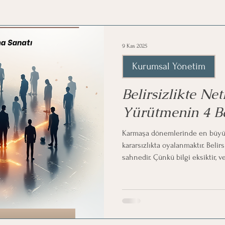
9 Kas 2025
Kurumsal Yönetim
Belirsizlikte Net
Yürütmenin 4 
Karmaşa dönemlerinde en büyük 
kararsızlıkta oyalanmaktır. Belirs
sahnedir. Çünkü bilgi eksiktir, v
Böyle zamanlarda liderin farkı;
aklını yönlendirebilmesidir. 1️⃣ 
Olmadığını” Tanımla Belirsizlikt
ayıklama sanatıyla başlar. Önce 