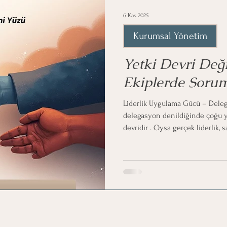
6 Kas 2025
Kurumsal Yönetim
Yetki Devri Deği
Ekiplerde Sorum
Liderlik Uygulama Gücü – Dele
delegasyon denildiğinde çoğu yöneticinin aklına ilk gelen şey yetki
devridir . Oysa gerçek liderlik, 
etmektir . Devir kavramına yalnı
yaklaştığımızda, insanın dahil olduğu ikna olma
devre dışı bırakırız. Bir görevi
devrettiğinizde , kültür değişir. İ