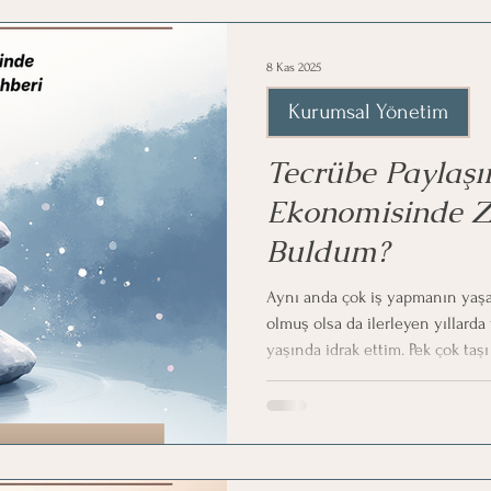
8 Kas 2025
Kurumsal Yönetim
Tecrübe Paylaşı
Ekonomisinde Zi
Buldum?
Aynı anda çok iş yapmanın yaş
olmuş olsa da ilerleyen yıllarda
yaşında idrak ettim. Pek çok ta
“yaşamda var olmanın anlamı” f
derin bir yerde bulunmayı bekliy
ortak deneyimleridir benim de 
yakalamak, hazla beslenmek, arş