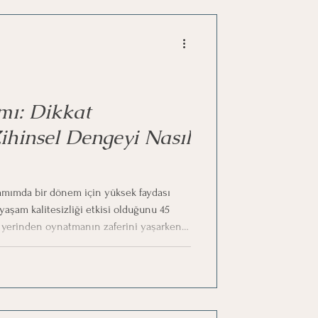
mı: Dikkat
hinsel Dengeyi Nasıl
amımda bir dönem için yüksek faydası
 yaşam kalitesizliği etkisi olduğunu 45
şı yerinden oynatmanın zaferini yaşarken
elsefesi yüzeydeki köpük hazlardan daha
ordu. Güçlü kişiliklerin anlam arayışında
hissettiklerim diye düşünüyorum. Hazzı
a çıkmak sonra “Nasıl yani