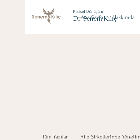
Kişisel Dönüşüm
Dr. Senem Kılıç
Ana Sayfa
Hakkımda
Tüm Yazılar
Aile Şirketlerinde Yöneti