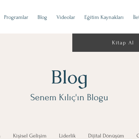
Programlar
Blog
Videolar
Eğitim Kaynakları
İl
Kitap Al
Blog
Senem Kılıç'ın Blogu
m
Kişisel Gelişim
Liderlik
Dijital Dönüşüm
G