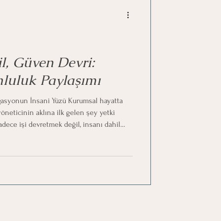
l, Güven Devri:
luluk Paylaşımı
gasyonun İnsani Yüzü Kurumsal hayatta
sadece işi devretmek değil, insanı dahil
zca iş parçacığı anlayışıyla
 ve razı olma süreçlerini
 devrettiğinizde yükünüz hafifler.Ama güveni
ş, birlikte yürütülen