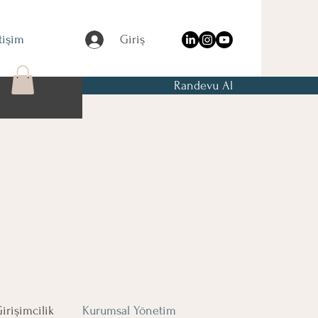
etişim
Giriş
Randevu Al
irişimcilik
Kurumsal Yönetim